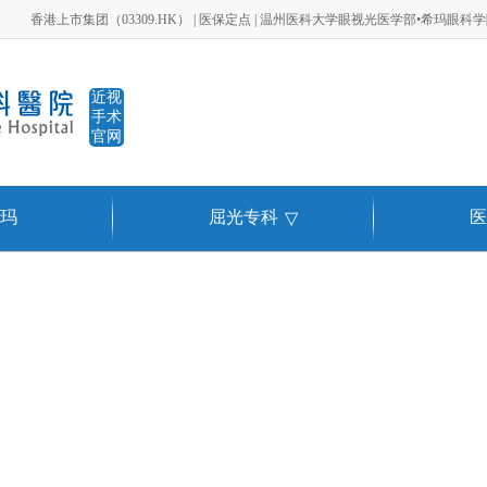
香港上市集团（03309.HK） | 医保定点 | 温州医科大学眼视光医学部•希玛眼科
近视
手术
官网
玛
屈光专科
医
▽