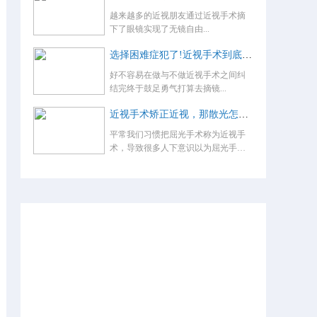
越来越多的近视朋友通过近视手术摘
下了眼镜实现了无镜自由...
选择困难症犯了!近视手术到底怎么选？
好不容易在做与不做近视手术之间纠
结完终于鼓足勇气打算去摘镜...
近视手术矫正近视，那散光怎么办，术后还要戴眼镜吗？
平常我们习惯把屈光手术称为近视手
术，导致很多人下意识以为屈光手术
就是...