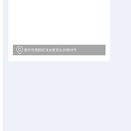
惠州市惠阳区淡水桥背永兴路94号