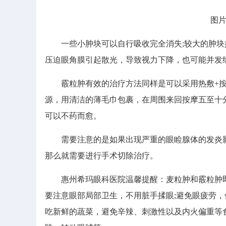
图片版
一些小肿块可以自行吸收完全消失;较大的肿块
压迫眼角膜引起散光，导致视力下降，也可能并发
霰粒肿有效的治疗方法同样是可以采用热敷+按
源，用清洁的薄毛巾包裹，在周围来回按摩五至十
可以不药而愈。
需要注意的是如果出现严重的眼睑腺体的发炎影
那么就需要进行手术切除治疗。
惠州希玛眼科医院温馨提醒：麦粒肿和霰粒肿即
要注意眼部局部卫生，不用脏手揉眼;避免眼疲劳，
吃新鲜的蔬菜，避免辛辣、刺激性以及内火偏重等