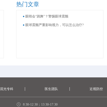
热门文章
眼睛会“跳舞”？警惕眼球震颤
眼球震颤严重影响视力，可以怎么治疗?
屈光专科
医生团队
近视防控
8:30-12:30；13:30-17:30