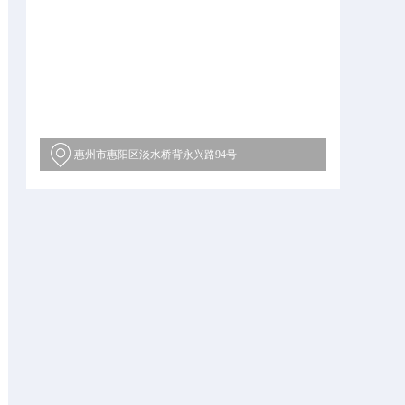
惠州市惠阳区淡水桥背永兴路94号