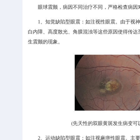
眼球震颤，病因不同治疗不同，严格检查病因对
1、知觉缺陷型眼震：如注视性眼震。由于视神
白内障、高度散光、角膜混浊等这些原因使得传达
生震颤的现象。
(先天性的双眼黄斑发生病变可
2、运动缺陷型眼震：如注视麻痹性眼震。主要