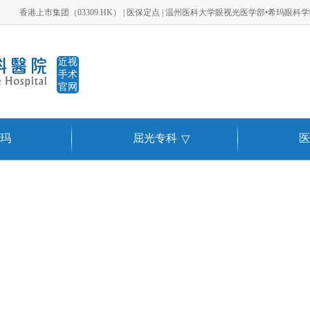
香港上市集团（03309.HK） | 医保定点 | 温州医科大学眼视光医学部•希玛眼科
近视
手术
官网
玛
屈光专科
医
▽