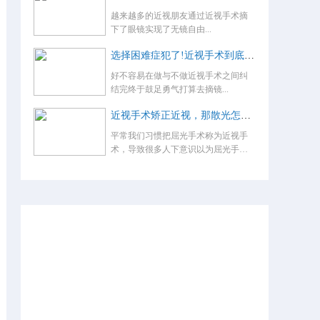
越来越多的近视朋友通过近视手术摘
下了眼镜实现了无镜自由...
选择困难症犯了!近视手术到底怎么选？
好不容易在做与不做近视手术之间纠
结完终于鼓足勇气打算去摘镜...
近视手术矫正近视，那散光怎么办，术后还要戴眼镜吗？
平常我们习惯把屈光手术称为近视手
术，导致很多人下意识以为屈光手术
就是...