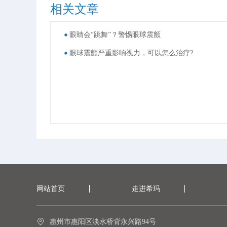
相关文章
眼睛会“跳舞”？警惕眼球震颤
眼球震颤严重影响视力，可以怎么治疗?
网站首页
走进希玛
惠州市惠阳区淡水桥背永兴路94号