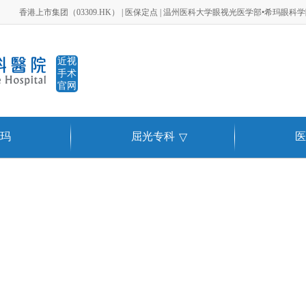
香港上市集团（03309.HK） | 医保定点 | 温州医科大学眼视光医学部•希玛眼科
近视
手术
官网
玛
屈光专科
医
▽