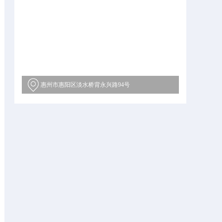
惠州市惠阳区淡水桥背永兴路94号