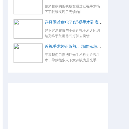
越来越多的近视朋友通过近视手术摘
下了眼镜实现了无镜自由...
选择困难症犯了!近视手术到底怎么选？
好不容易在做与不做近视手术之间纠
结完终于鼓足勇气打算去摘镜...
近视手术矫正近视，那散光怎么办，术后还要戴眼镜吗？
平常我们习惯把屈光手术称为近视手
术，导致很多人下意识以为屈光手术
就是...