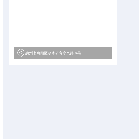
惠州市惠阳区淡水桥背永兴路94号