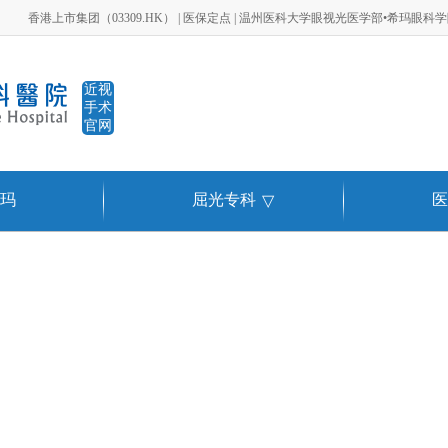
香港上市集团（03309.HK） | 医保定点 | 温州医科大学眼视光医学部•希玛眼科
近视
手术
官网
玛
屈光专科
医
▽