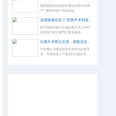
越来越多的近视朋友通过近视手术摘
下了眼镜实现了无镜自由...
选择困难症犯了!近视手术到底怎么选？
好不容易在做与不做近视手术之间纠
结完终于鼓足勇气打算去摘镜...
近视手术矫正近视，那散光怎么办，术后还要戴眼镜吗？
平常我们习惯把屈光手术称为近视手
术，导致很多人下意识以为屈光手术
就是...