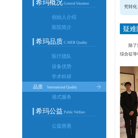
希玛概况
General Situation
究转化
创始人介绍
医院简介
疑难
希玛品质
C-MER Quality
除了
综合征等
医疗团队
设备优势
学术科研
品质
International Quality
港式服务
希玛公益
Public Welfare
公益慈善