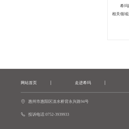
希玛
相关领域
网站首页
走进希玛
惠州市惠阳区淡水桥背永兴路94号
投诉电话:0752-3939933