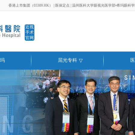
香港上市集团（03309.HK） | 医保定点 | 温州医科大学眼视光医学部•希玛眼科
近视
手术
官网
玛
屈光专科
医
▽