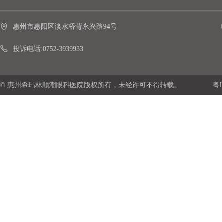
惠州市惠阳区淡水桥背永兴路94号
投诉电话:0752-3939933
© 惠州希玛林顺潮眼科医院版权所有，未经许可不得转载。
粤I