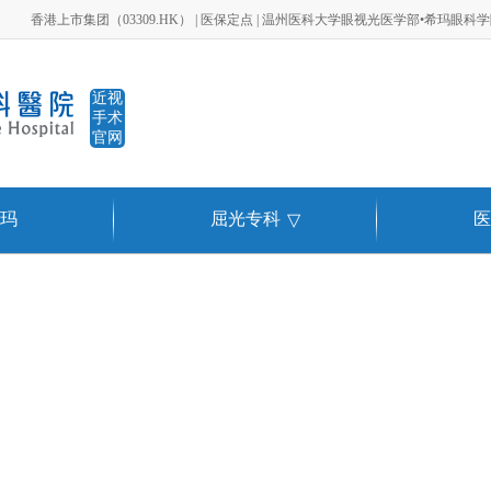
香港上市集团（03309.HK） | 医保定点 | 温州医科大学眼视光医学部•希玛眼科
近视
手术
官网
玛
屈光专科
医
▽