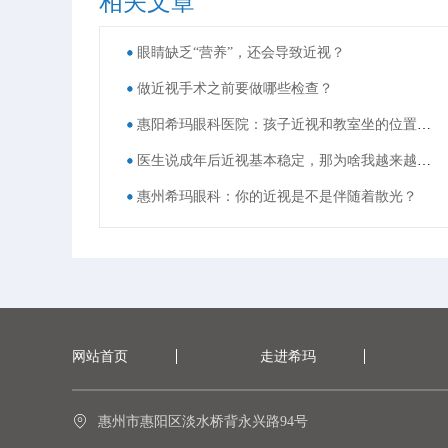
相关文章
眼睛缺乏“营养”，还会导致近视？
做近视手术之前要做哪些检查？
惠阳希玛眼科医院：孩子近视和教室坐的位置有关？
医生说成年后近视基本稳定，那为啥我越来越看不清了？
惠州希玛眼科：你的近视是不是伴随着散光？
网站首页
走进希玛
惠州市惠阳区淡水桥背永兴路94号