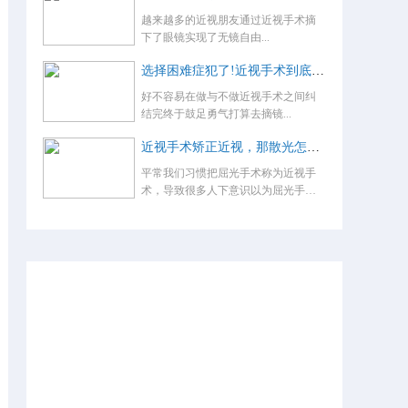
越来越多的近视朋友通过近视手术摘
下了眼镜实现了无镜自由...
选择困难症犯了!近视手术到底怎么选？
好不容易在做与不做近视手术之间纠
结完终于鼓足勇气打算去摘镜...
近视手术矫正近视，那散光怎么办，术后还要戴眼镜吗？
平常我们习惯把屈光手术称为近视手
术，导致很多人下意识以为屈光手术
就是...