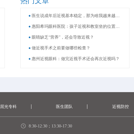
热门文章
医生说成年后近视基本稳定，那为啥我越来越看不清了？
惠阳希玛眼科医院：孩子近视和教室坐的位置有关？
眼睛缺乏“营养”，还会导致近视？
做近视手术之前要做哪些检查？
惠州近视眼科：做完近视手术还会再次近视吗？
屈光专科
医生团队
近视防控
8:30-12:30；13:30-17:30