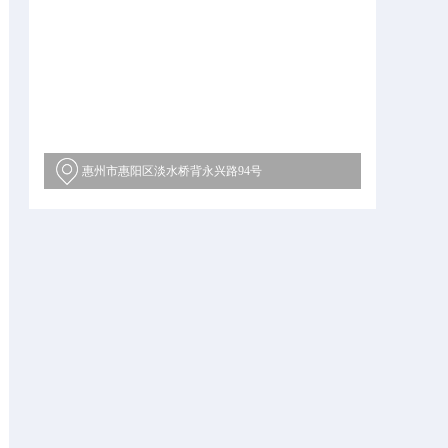
惠州市惠阳区淡水桥背永兴路94号