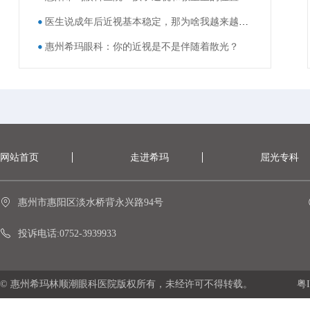
医生说成年后近视基本稳定，那为啥我越来越看不清了？
惠州希玛眼科：你的近视是不是伴随着散光？
网站首页
走进希玛
屈光专科
惠州市惠阳区淡水桥背永兴路94号
投诉电话:0752-3939933
© 惠州希玛林顺潮眼科医院版权所有，未经许可不得转载。
粤I