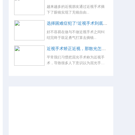
越来越多的近视朋友通过近视手术摘
下了眼镜实现了无镜自由...
选择困难症犯了!近视手术到底怎么选？
好不容易在做与不做近视手术之间纠
结完终于鼓足勇气打算去摘镜...
近视手术矫正近视，那散光怎么办，术后还要戴眼镜吗？
平常我们习惯把屈光手术称为近视手
术，导致很多人下意识以为屈光手术
就是...