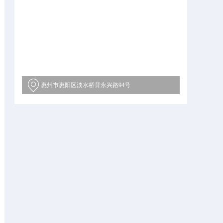
惠州市惠阳区淡水桥背永兴路94号