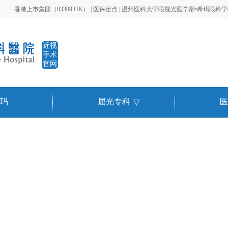
香港上市集团（03309.HK） | 医保定点 | 温州医科大学眼视光医学部•希玛眼科
近视
手术
官网
玛
屈光专科
医
▽