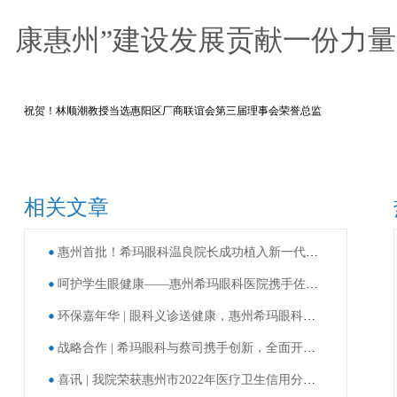
康惠州”建设发展贡献一份力量
祝贺！林顺潮教授当选惠阳区厂商联谊会第三届理事会荣誉总监
相关文章
惠州首批！希玛眼科温良院长成功植入新一代老视矫正型人工晶体
呵护学生眼健康——惠州希玛眼科医院携手佐坑小学、禾多小学开展第7个全国近视防控宣传教育月系列活动
环保嘉年华 | 眼科义诊送健康，惠州希玛眼科被授予“爱心单位”称号！
战略合作 | 希玛眼科与蔡司携手创新，全面开展数字化服务升级
喜讯 | 我院荣获惠州市2022年医疗卫生信用分级评价A级