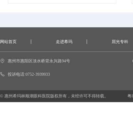
网站首页
走进希玛
屈光专科
惠州市惠阳区淡水桥背永兴路94号
投诉电话:0752-3939933
© 惠州希玛林顺潮眼科医院版权所有，未经许可不得转载。
粤I