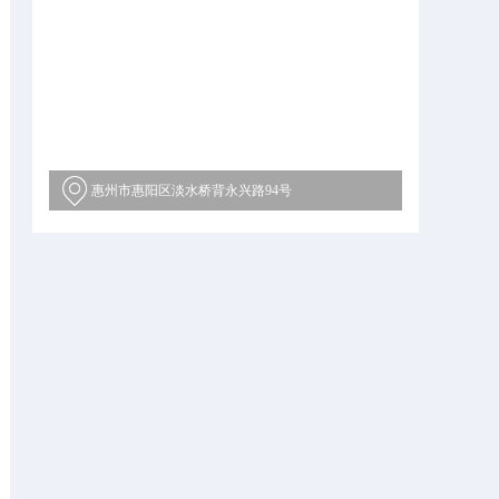
惠州市惠阳区淡水桥背永兴路94号