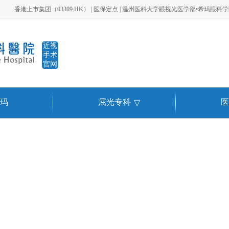
香港上市集团（03309.HK） | 医保定点 | 温州医科大学眼视光医学部•希玛眼科
近视
手术
官网
玛
屈光专科
医
▽