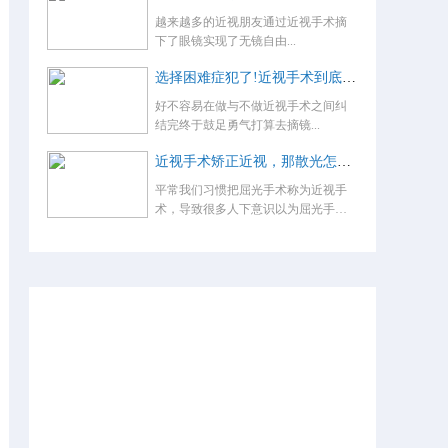
越来越多的近视朋友通过近视手术摘
下了眼镜实现了无镜自由...
选择困难症犯了!近视手术到底怎么选？
好不容易在做与不做近视手术之间纠
结完终于鼓足勇气打算去摘镜...
近视手术矫正近视，那散光怎么办，术后还要戴眼镜吗？
平常我们习惯把屈光手术称为近视手
术，导致很多人下意识以为屈光手术
就是...