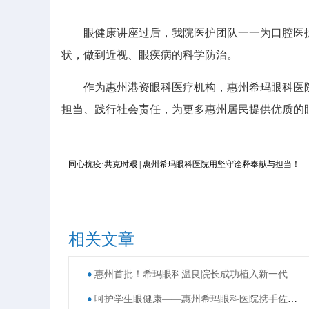
眼健康讲座过后，我院医护团队一一为口腔医护
状，做到近视、眼疾病的科学防治。
作为惠州港资眼科医疗机构，惠州希玛眼科医院
担当、践行社会责任，为更多惠州居民提供优质的
同心抗疫·共克时艰 | 惠州希玛眼科医院用坚守诠释奉献与担当！
相关文章
惠州首批！希玛眼科温良院长成功植入新一代老视矫正型人工晶体
呵护学生眼健康——惠州希玛眼科医院携手佐坑小学、禾多小学开展第7个全国近视防控宣传教育月系列活动