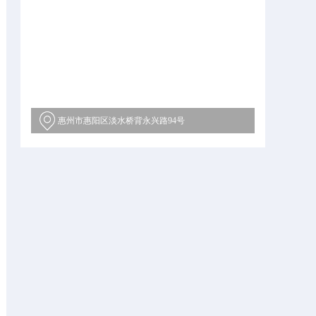
惠州市惠阳区淡水桥背永兴路94号