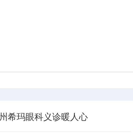
州希玛眼科义诊暖人心