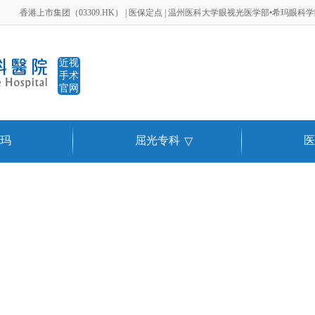
香港上市集团（03309.HK） | 医保定点 | 温州医科大学眼视光医学部•希玛眼科
近视
手术
官网
玛
屈光专科
医
▽