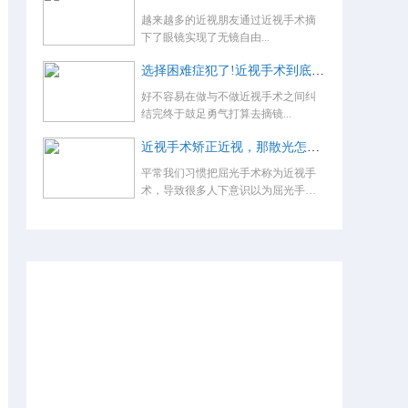
越来越多的近视朋友通过近视手术摘
下了眼镜实现了无镜自由...
选择困难症犯了!近视手术到底怎么选？
好不容易在做与不做近视手术之间纠
结完终于鼓足勇气打算去摘镜...
近视手术矫正近视，那散光怎么办，术后还要戴眼镜吗？
平常我们习惯把屈光手术称为近视手
术，导致很多人下意识以为屈光手术
就是...