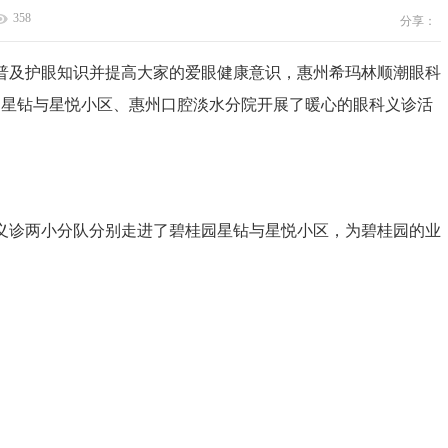
358
分享：
及护眼知识并提高大家的爱眼健康意识，惠州希玛林顺潮眼科
往碧桂园星钻与星悦小区、惠州口腔淡水分院开展了暖心的眼科义诊活
。
义诊两小分队分别走进了碧桂园星钻与星悦小区，为碧桂园的业