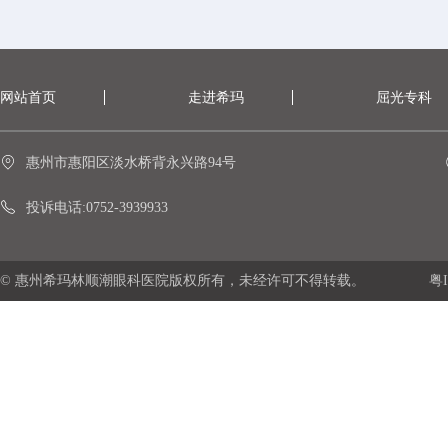
网站首页
走进希玛
屈光专科
惠州市惠阳区淡水桥背永兴路94号
投诉电话:0752-3939933
© 惠州希玛林顺潮眼科医院版权所有，未经许可不得转载。
粤I