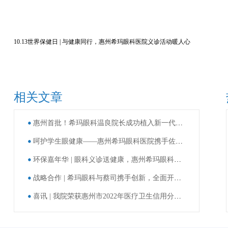
10.13世界保健日 | 与健康同行，惠州希玛眼科医院义诊活动暖人心
相关文章
惠州首批！希玛眼科温良院长成功植入新一代老视矫正型人工晶体
呵护学生眼健康——惠州希玛眼科医院携手佐坑小学、禾多小学开展第7个全国近视防控宣传教育月系列活动
环保嘉年华 | 眼科义诊送健康，惠州希玛眼科被授予“爱心单位”称号！
战略合作 | 希玛眼科与蔡司携手创新，全面开展数字化服务升级
喜讯 | 我院荣获惠州市2022年医疗卫生信用分级评价A级