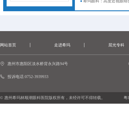
希玛眼科：高度近视眼睛
网站首页
走进希玛
屈光专科
惠州市惠阳区淡水桥背永兴路94号
投诉电话:0752-3939933
© 惠州希玛林顺潮眼科医院版权所有，未经许可不得转载。
粤I