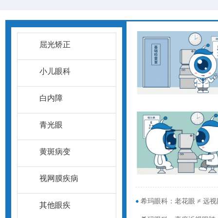
屈光矫正
小儿眼科
白内障
青光眼
黄斑病变
视网膜疾病
希玛眼科：老花眼 ≠ 远视
其他眼疾